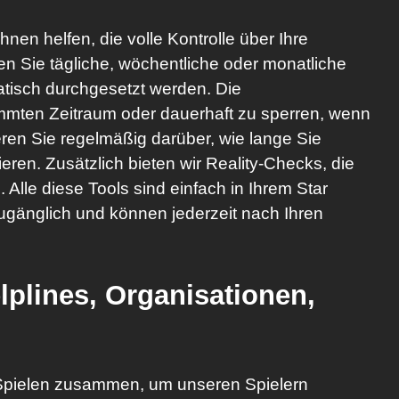
hnen helfen, die volle Kontrolle über Ihre
nen Sie tägliche, wöchentliche oder monatliche
tisch durchgesetzt werden. Die
immten Zeitraum oder dauerhaft zu sperren, wenn
ren Sie regelmäßig darüber, wie lange Sie
ieren. Zusätzlich bieten wir Reality-Checks, die
 Alle diese Tools sind einfach in Ihrem Star
ugänglich und können jederzeit nach Ihren
lplines, Organisationen,
s Spielen zusammen, um unseren Spielern