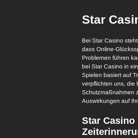
Star Casi
Bei Star Casino steh
dass Online-Glücksspi
Problemen führen ka
bei Star Casino in e
Spielen basiert auf 
verpflichten uns, di
Schutzmaßnahmen zu a
Auswirkungen auf Ihr
Star Casino
Zeiterinner