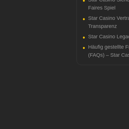
Faires Spiel
Star Casino Vert
Transparenz
Star Casino Lega
Häufig gestellte 
(FAQs) – Star Ca