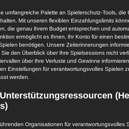
ne umfangreiche Palette an Spielerschutz-Tools, die I
ehalten. Mit unseren flexiblen Einzahlungslimits kön
en, die genau Ihrem Budget entsprechen und automa
ktion ermöglicht es Ihnen, Ihr Konto für einen best
pielen benötigen. Unsere Zeiterinnerungen informie
t Sie den Überblick über Ihre Spielsessions nicht verl
ntervallen über Ihre Verluste und Gewinne informieren.
en Einstellungen für verantwortungsvolles Spielen z
sst werden.
 Unterstützungsressourcen (He
s)
 führenden Organisationen für verantwortungsvolle