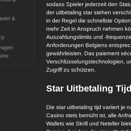
sodass Spieler jederzeit den Sta
der uitbetaling star stehen vers
rauen &
in der Regel die schnellste Opti
mehr Zeit in Anspruch nehmen könn
Auszahlungslimits und -frequenzen
cy
Anforderungen Belgiens entsprech
Fragen
gewährleisten. Das paiement séc
sino
Verschlüsselungstechnologien, um
Zugriff zu schützen.
Star Uitbetaling Ti
Die star uitbetaling tijd variiert
Casino stets bemüht ist, alle Anf
Wallets wie Skrill und Neteller bie