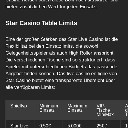
bieten zusätzlichen Wert für jeden Einsatz.
Star Casino Table Limits
Eine der großen Stärken des Star Live Casino ist die
Flexibilität bei den Einsatzlimits, die sowohl
Gelegenheitsspieler als auch High Roller anspricht.
Die verschiedenen Tische sind so strukturiert, dass
Spieler mit unterschiedlichen Budgets das passende
Angebot finden können. Das live casino en ligne von
Star Casino bietet eine transparente Übersicht über
alle verfügbaren Limits:
Spieltyp
Minimum
Maximum
VIP-
A
Einsatz
Einsatz
Tische
d
Min/Max
T
Star Live
0,50€
5.000€
25€ /
1