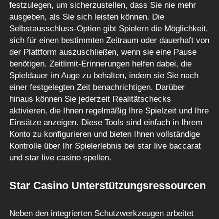
festzulegen, um sicherzustellen, dass Sie nie mehr
ausgeben, als Sie sich leisten können. Die
Selbstausschluss-Option gibt Spielern die Möglichkeit,
sich für einen bestimmten Zeitraum oder dauerhaft von
der Plattform auszuschließen, wenn sie eine Pause
benötigen. Zeitlimit-Erinnerungen helfen dabei, die
Spieldauer im Auge zu behalten, indem sie Sie nach
einer festgelegten Zeit benachrichtigen. Darüber
hinaus können Sie jederzeit Realitätschecks
aktivieren, die Ihnen regelmäßig Ihre Spielzeit und Ihre
Einsätze anzeigen. Diese Tools sind einfach in Ihrem
Konto zu konfigurieren und bieten Ihnen vollständige
Kontrolle über Ihr Spielerlebnis bei star live baccarat
und star live casino spellen.
Star Casino Unterstützungsressourcen
Neben den integrierten Schutzwerkzeugen arbeitet