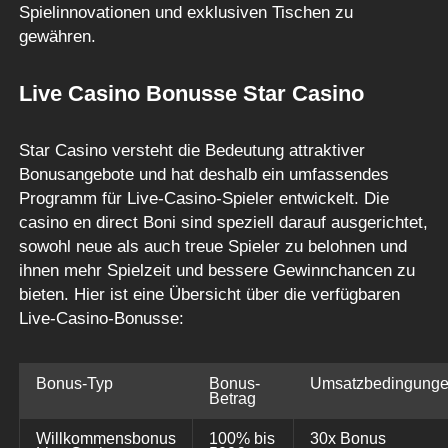
Spielinnovationen und exklusiven Tischen zu
gewähren.
Live Casino Bonusse Star Casino
Star Casino versteht die Bedeutung attraktiver
Bonusangebote und hat deshalb ein umfassendes
Programm für Live-Casino-Spieler entwickelt. Die
casino en direct Boni sind speziell darauf ausgerichtet,
sowohl neue als auch treue Spieler zu belohnen und
ihnen mehr Spielzeit und bessere Gewinnchancen zu
bieten. Hier ist eine Übersicht über die verfügbaren
Live-Casino-Bonusse:
Bonus-Typ
Bonus-
Umsatzbedingung
Betrag
Willkommensbonus
100% bis
30x Bonus