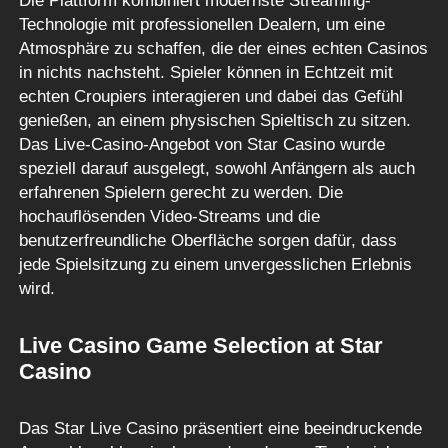
Die Plattform kombiniert modernste Streaming-
Technologie mit professionellen Dealern, um eine
Atmosphäre zu schaffen, die der eines echten Casinos
in nichts nachsteht. Spieler können in Echtzeit mit
echten Croupiers interagieren und dabei das Gefühl
genießen, an einem physischen Spieltisch zu sitzen.
Das Live-Casino-Angebot von Star Casino wurde
speziell darauf ausgelegt, sowohl Anfängern als auch
erfahrenen Spielern gerecht zu werden. Die
hochauflösenden Video-Streams und die
benutzerfreundliche Oberfläche sorgen dafür, dass
jede Spielsitzung zu einem unvergesslichen Erlebnis
wird.
Live Casino Game Selection at Star
Casino
Das Star Live Casino präsentiert eine beeindruckende