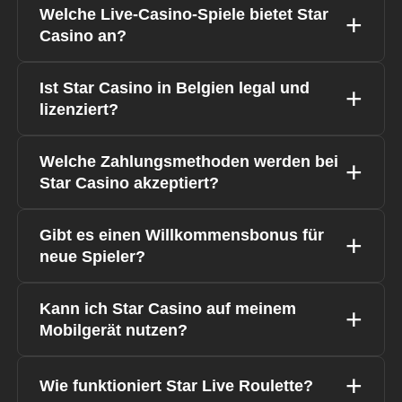
Welche Live-Casino-Spiele bietet Star
Casino an?
Ist Star Casino in Belgien legal und
lizenziert?
Welche Zahlungsmethoden werden bei
Star Casino akzeptiert?
Gibt es einen Willkommensbonus für
neue Spieler?
Kann ich Star Casino auf meinem
Mobilgerät nutzen?
Wie funktioniert Star Live Roulette?