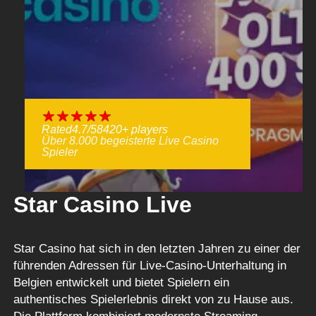
Rated
4.7
/
5
8420
+ players
Über 8.000 begeisterte Live Casino
Spieler
Star Casino Live
Star Casino hat sich in den letzten Jahren zu einer der
führenden Adressen für Live-Casino-Unterhaltung in
Belgien entwickelt und bietet Spielern ein
authentisches Spielerlebnis direkt von zu Hause aus.