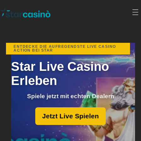
ENTDECKE DIE AUFREGENDSTE LIVE CASINO
ACTION BEI STAR
Star Live Casino
Erleben
Spiele jetzt mit echten Dealern
Jetzt Live Spielen